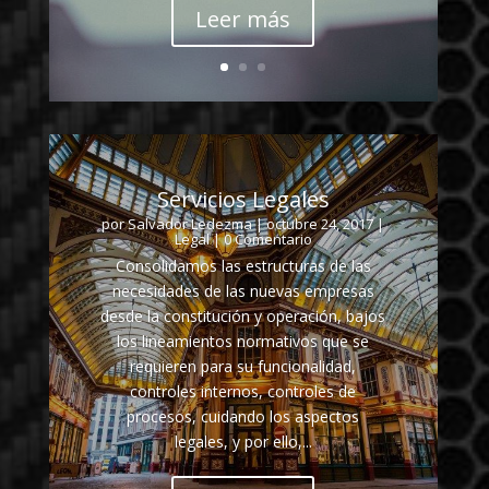
Leer más
Servicios Legales
por
Salvador Ledezma
|
octubre 24, 2017
|
Legal
| 0 Comentario
Consolidamos las estructuras de las
necesidades de las nuevas empresas
desde la constitución y operación, bajos
los lineamientos normativos que se
requieren para su funcionalidad,
controles internos, controles de
procesos, cuidando los aspectos
legales, y por ello,...