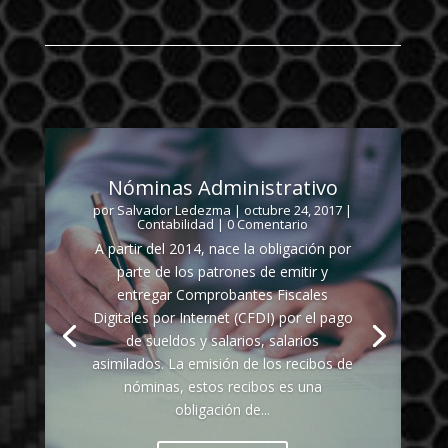
Nóminas Administrativo
por
Salvador Ledezma
|
octubre 24, 2017
|
Contabilidad
| 0 Comentario
A partir del 2014, nace la obligación por
parte de los patrones de emitir y
entregar Comprobantes Fiscales
Digitales por Internet (CFDI) por el pago
de sueldos y salarios, salarios
asimilados. La emisión de los recibos de
nóminas, estos recibos es una
obligación de...