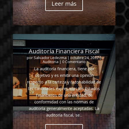
Leer más
Auditoría Financiera Fiscal
por
Salvador Ledezma
|
octubre 24, 2017
|
Auditoria
| 0 Comentario
La auditoría financiera, tiene por
objetivo y es emitir una opinión
respecto a la certeza y razonabilidad de
las cantidades expresadas los Estados
Financieros de una entidad, de
conformidad con las normas de
auditoría generalmente aceptadas. La
auditoría fiscal, se...